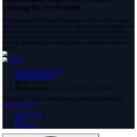
Lösung für Ihr Projekt
Als erfahrener Fachbetrieb begleiten wir Sie von der ersten
Idee bis zur finalen Umsetzung – transparent, persönlich und
mit höchstem Qualitätsanspruch. Wir nehmen uns Zeit für
Ihre Wünsche, beraten Sie umfassend und entwickeln eine
Lösung, die perfekt zu Ihrem Zuhause und Ihrem Anspruch
passt.
Gewerbegebiet Ost 11
91085 Weisendorf
09135 / 4051843
Öffnungszeiten:
Mo. – Fr: 10:00 – 17:00 Uhr
Copyright © 2026 Ueberdachung Kabisch | Powered by
Desert Themes
Datenschutz
AGB
Impressum