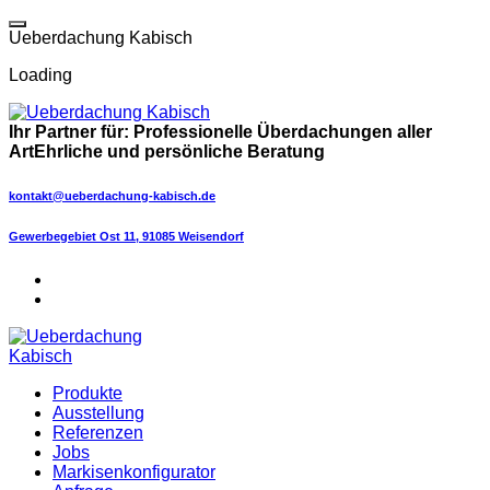
Skip
to
U
e
b
e
r
d
a
c
h
u
n
g
K
a
b
i
s
c
h
content
Loading
Ihr Partner für:
Professionelle Überdachungen aller
Art
Ehrliche und persönliche Beratung
kontakt@ueberdachung-kabisch.de
Gewerbegebiet Ost 11, 91085 Weisendorf
Produkte
Ausstellung
Referenzen
Jobs
Markisenkonfigurator