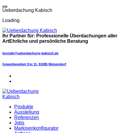
Skip
to
U
e
b
e
r
d
a
c
h
u
n
g
K
a
b
i
s
c
h
content
Loading
Ihr Partner für:
Professionelle Überdachungen aller
Art
Ehrliche und persönliche Beratung
kontakt@ueberdachung-kabisch.de
Gewerbegebiet Ost 11, 91085 Weisendorf
Produkte
Ausstellung
Referenzen
Jobs
Markisenkonfigurator