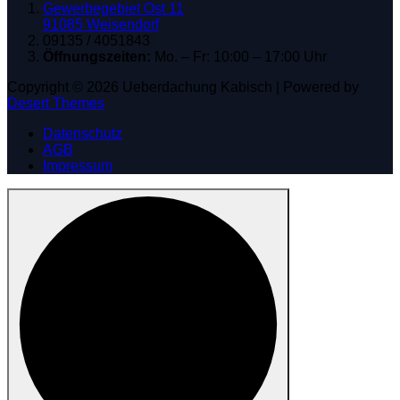
Gewerbegebiet Ost 11
91085 Weisendorf
09135 / 4051843
Öffnungszeiten:
Mo. – Fr: 10:00 – 17:00 Uhr
Copyright © 2026 Ueberdachung Kabisch | Powered by
Desert Themes
Datenschutz
AGB
Impressum