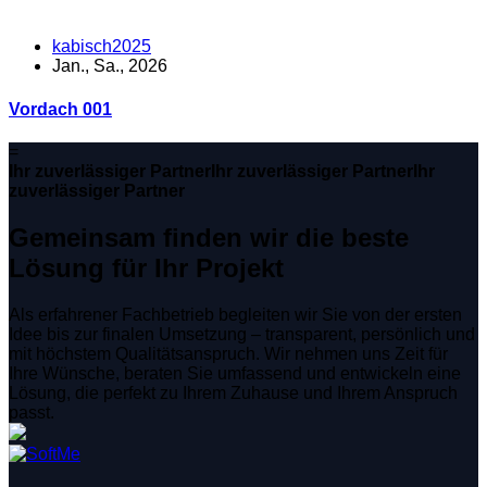
kabisch2025
Jan., Sa., 2026
Vordach 001
=
Ihr zuverlässiger Partner
Ihr zuverlässiger Partner
Ihr
zuverlässiger Partner
Gemeinsam finden wir die beste
Lösung für Ihr Projekt
Als erfahrener Fachbetrieb begleiten wir Sie von der ersten
Idee bis zur finalen Umsetzung – transparent, persönlich und
mit höchstem Qualitätsanspruch. Wir nehmen uns Zeit für
Ihre Wünsche, beraten Sie umfassend und entwickeln eine
Lösung, die perfekt zu Ihrem Zuhause und Ihrem Anspruch
passt.